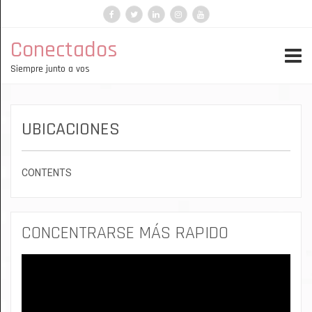
Facebook
Instagram
LinkedIn
Telegram
YouTube
TikTok
Conectados
Siempre junto a vos
UBICACIONES
CONTENTS
CONCENTRARSE MÁS RAPIDO
Reproductor
de
vídeo