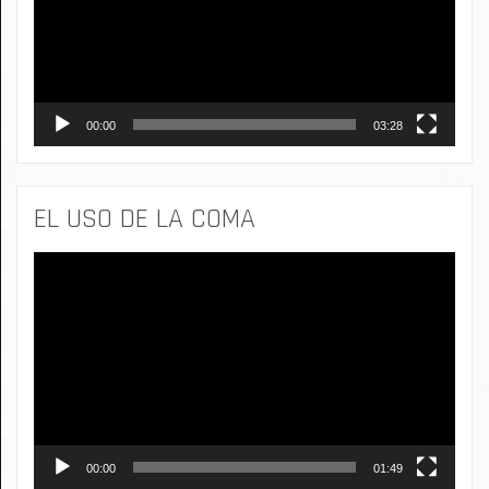
00:00
03:28
EL USO DE LA COMA
Reproductor
de
vídeo
00:00
01:49