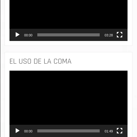
00:00
03:28
EL USO DE LA COMA
Reproductor
de
vídeo
00:00
01:49