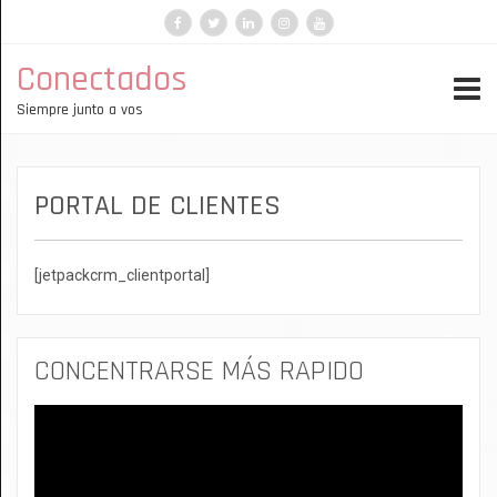
Facebook
Instagram
LinkedIn
Telegram
YouTube
TikTok
Conectados
Siempre junto a vos
PORTAL DE CLIENTES
[jetpackcrm_clientportal]
CONCENTRARSE MÁS RAPIDO
Reproductor
de
vídeo