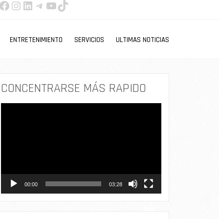
Facebook
Instagram
LinkedIn
Telegram
YouTube
TikTok
ENTRETENIMIENTO
SERVICIOS
ULTIMAS NOTICIAS
CONCENTRARSE MÁS RAPIDO
Reproductor
de
vídeo
00:00
03:28